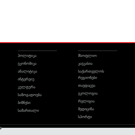
პოლიტიკა
მსოფლიო
ეკონომიკა
კავკასია
ანალიტიკა
საქართველოს
რეგიონები
ინტერვიუ
თავდაცვა
კულტურა
ეკოლოგია
საზოგადოება
რელიგია
ბიზნესი
მედიცინა
სამართალი
სპორტი