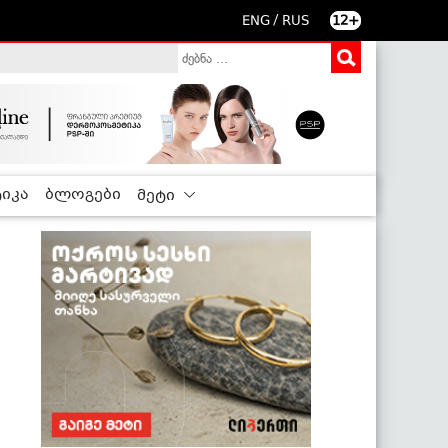
/
ENG
RUS
12+
იკა
ბლოგები
მეტი