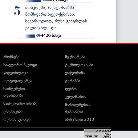
მოსკოვში, რესტორანში
5
მომხდარი აფეთქებისას,
სავარაუდოდ, რუსი გენერლის
ქალიშვილი და...
4426
ნახვა
ანონსები
მეცნიერება
საავტორო ბლოგი
ტექნოლოგიები
ვიდეობლოგი
ვიქტორინა
ფოტოგალერეა
ტურიზმი
საინტერესო
ღვინო
ადამიანები
კულინარია
საინტერესო ამბები
მართლწერის
ქრონიკები
შემოწმება
ოქროს ფონდი
არჩევნები 2018