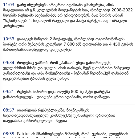
11:03
გარე ინტერესებს არაერთი ადამიანი ემსახურება, ამის
მაგალითია იმ ე.წ. კულტურის მოღვაწეების სია, რომლებიც 2008-2022
წლებში რუსეთში საქმიანობას არ ერიდებოდნენ, მათ შორის არიან
“სუხიშვილები”, ნიკოლოზ რაჭველი და პაატა ბურჭულაძე - ირაკლი
კირცხალია
10:53
დააკავეს ჩინეთის 2 მოქალაქე, რომლებიც თვითმფრინავის
ბორტზე ორი მგზავრის კუთვნილ 7 800 აშშ დოლარსა და 4 450 ევროს
მართლსაწინააღმდეგოდ დაეუფლნენ
09:34
როდესაც ვამბობ, რომ „ჰამასი“ უნდა განიარაღდეს,
ვგულისხმობ მძიმე და ყველა სახის იარაღს, ჩვენ ვსაუბრობთ ნამდვილ
განიარაღებაზე და არა მოჩვენებითზე - ბენიამინ ნეთანიაჰუმ ღაზასთან
დაკავშირებით ტრამპის გეგმა უარყო
09:21
რუსებმა ზაპოროჟიეს ოლქზე 800-ზე მეტი დარტყმა
განახორციელეს - დაიღუპა ერთი ადამიანი, ოთხი დაშავდა
08:57
თათრეთის რესპუბლიკაში, ნიჟნეკამსკის
ნავთობგადამამუშავებელ კომპლექსზე უკრაინული დრონებით
თავდასხმა განხორციელდა - მედია
08:35
Patriot-ის მწარმოებლები შიშობენ, რომ უკრაინა, ლიცენზიის