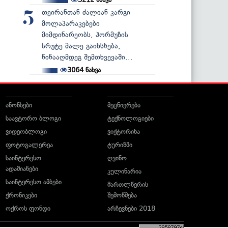
თეირანთან ძალიან კარგი
5
მოლაპარაკებები
მიმდინარეობს, ჰორმუზის
სრუტე მალე გაიხსნება,
წინააღმდეგ შემთხვევაში...
3064
ნახვა
ანონსები
მეცნიერება
საავტორო ბლოგი
ტექნოლოგიები
ვიდეობლოგი
ვიქტორინა
ფოტოგალერეა
ტურიზმი
საინტერესო
ღვინო
ადამიანები
კულინარია
საინტერესო ამბები
მართლწერის
ქრონიკები
შემოწმება
ოქროს ფონდი
არჩევნები 2018