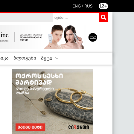
/
ENG
RUS
12+
იკა
ბლოგები
მეტი