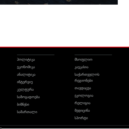
პოლიტიკა
მსოფლიო
ეკონომიკა
კავკასია
ანალიტიკა
საქართველოს
რეგიონები
ინტერვიუ
თავდაცვა
კულტურა
ეკოლოგია
საზოგადოება
რელიგია
ბიზნესი
მედიცინა
სამართალი
სპორტი