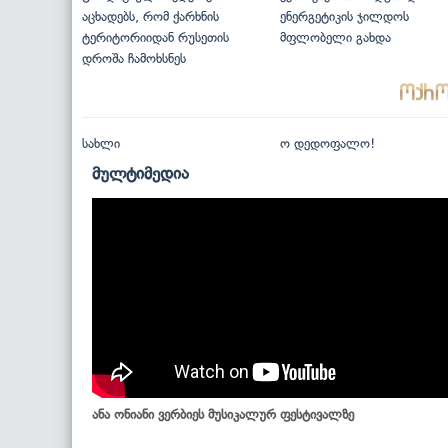
აცხადებს, რომ ქარხნის
ენერგეტიკის ჯილდოს
ტერიტორიიდან რუსეთის
მფლობელი გახდა
დროშა ჩამოხსნეს
სახლი
ო დედოფალო!
მულტიმედია
ანა ონიანი ვერბიეს მუსიკალურ ფესტივალზე