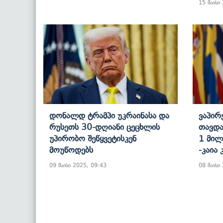
15 მაისი
Დონალდ Ტრამპი Უკრაინასა Და
Ვაპირ
Რუსეთს 30-Დღიანი Ცეცხლის
Თავდა
Უპირობო Შეწყვეტისკენ
1 Მილ
Მოუწოდებს
-კაია
09 მაისი 2025, 09:43
08 მაისი