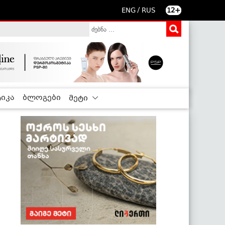
/
ENG
RUS
12+
იკა
ბლოგები
მეტი