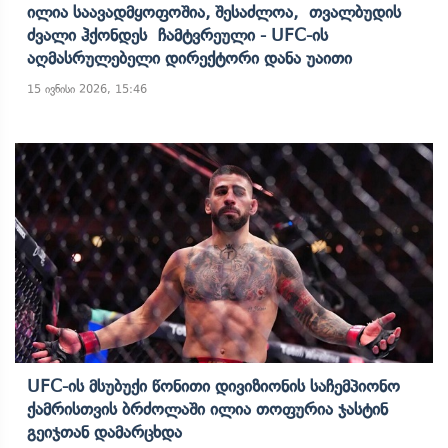
Ილია Საავადმყოფოშია, Შესაძლოა, Თვალბუდის
Ძვალი Ჰქონდეს Ჩამტვრეული - UFC-Ის
Აღმასრულებელი Დირექტორი Დანა Უაითი
15 ივნისი 2026, 15:46
UFC-Ის Მსუბუქი Წონითი Დივიზიონის Საჩემპიონო
Ქამრისთვის Ბრძოლაში Ილია Თოფურია Ჯასტინ
Გეიჯთან Დამარცხდა