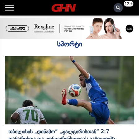
12+
სპორტი
Თბილისის „დინამო“ „ჟალგირისთან“ 2:7
Დამარცხდა Და Კონფერენსლიგას Გამოეთიშა