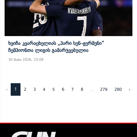
Ხვიჩა Კვარაცხელიას „პარი Სენ-Ჟერმენი“
Ჩემპიონთა Ლიგის Გამარჯვებულია
30 მაისი 2026, 23:09
‹
1
...
2
3
4
5
6
7
8
279
280
›