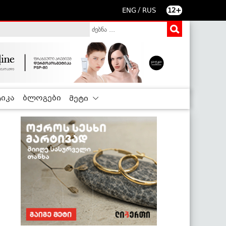
/
ENG
RUS
12+
იკა
ბლოგები
მეტი