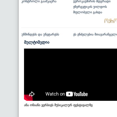
კონტროლი გაამკაცრა
ევროკავშირის მდგრადი
ენერგეტიკის ჯილდოს
მფლობელი გახდა
უწმინდესს და უნეტარესს
ეს ენძელებია მთავარანგელ
მულტიმედია
ანა ონიანი ვერბიეს მუსიკალურ ფესტივალზე