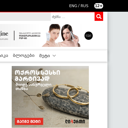
/
ENG
RUS
12+
იკა
ბლოგები
მეტი