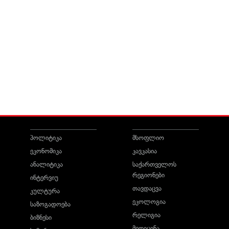
პოლიტიკა
მსოფლიო
ეკონომიკა
კავკასია
ანალიტიკა
საქართველოს
რეგიონები
ინტერვიუ
თავდაცვა
კულტურა
ეკოლოგია
საზოგადოება
რელიგია
ბიზნესი
მედიცინა