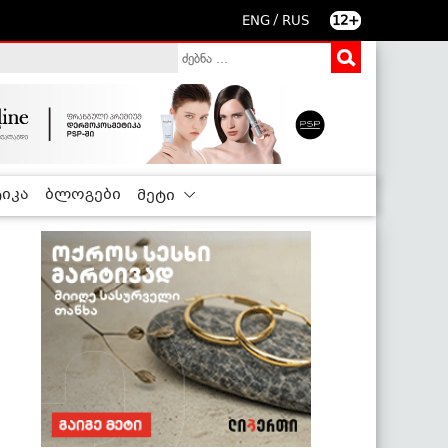
/
ENG
RUS
12+
იკა
ბლოგები
მეტი