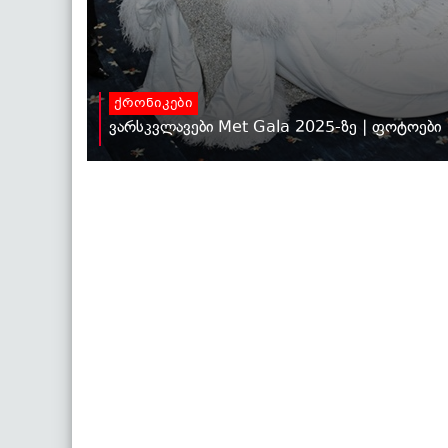
ქრონიკები
ვარსკვლავები Met Gala 2025-ზე | ფოტოები