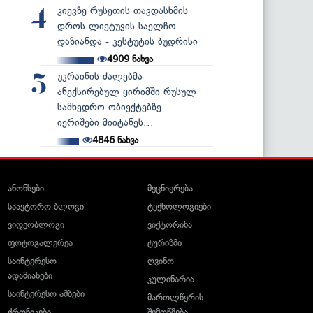
კიევზე რუსეთის თავდასხმის
4
დროს ლიეტუვის საელჩო
დაზიანდა - კესტუტის ბუდრისი
4909
ნახვა
უკრაინის ძალებმა
5
ანექსირებულ ყირიმში რუსულ
სამხედრო ობიექტებზე
იერიშები მიიტანეს...
4846
ნახვა
ანონსები
მეცნიერება
საავტორო ბლოგი
ტექნოლოგიები
ვიდეობლოგი
ვიქტორინა
ფოტოგალერეა
ტურიზმი
საინტერესო
ღვინო
ადამიანები
კულინარია
საინტერესო ამბები
მართლწერის
ქრონიკები
შემოწმება