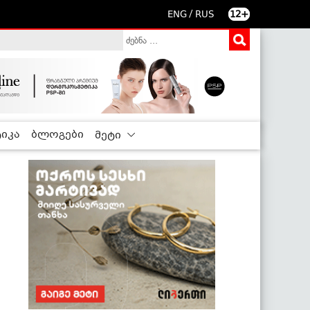
/
ENG
RUS
12+
იკა
ბლოგები
მეტი