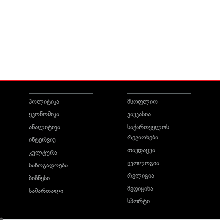
პოლიტიკა
მსოფლიო
ეკონომიკა
კავკასია
ანალიტიკა
საქართველოს
რეგიონები
ინტერვიუ
თავდაცვა
კულტურა
ეკოლოგია
საზოგადოება
რელიგია
ბიზნესი
მედიცინა
სამართალი
სპორტი