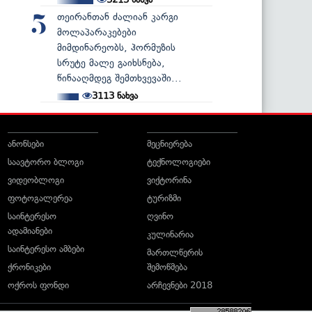
თეირანთან ძალიან კარგი
5
მოლაპარაკებები
მიმდინარეობს, ჰორმუზის
სრუტე მალე გაიხსნება,
წინააღმდეგ შემთხვევაში...
3113
ნახვა
ანონსები
მეცნიერება
საავტორო ბლოგი
ტექნოლოგიები
ვიდეობლოგი
ვიქტორინა
ფოტოგალერეა
ტურიზმი
საინტერესო
ღვინო
ადამიანები
კულინარია
საინტერესო ამბები
მართლწერის
ქრონიკები
შემოწმება
ოქროს ფონდი
არჩევნები 2018