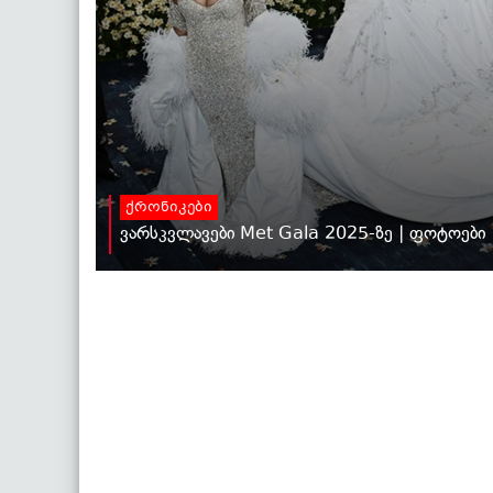
ქრონიკები
ვარსკვლავები Met Gala 2025-ზე | ფოტოები