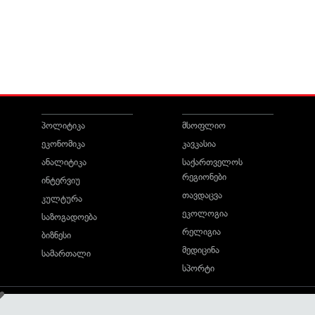
პოლიტიკა
მსოფლიო
ეკონომიკა
კავკასია
ანალიტიკა
საქართველოს
რეგიონები
ინტერვიუ
თავდაცვა
კულტურა
ეკოლოგია
საზოგადოება
რელიგია
ბიზნესი
მედიცინა
სამართალი
სპორტი