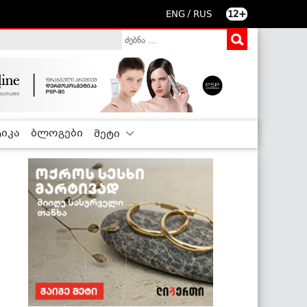
/
ENG
RUS
12+
იკა
ბლოგები
მეტი