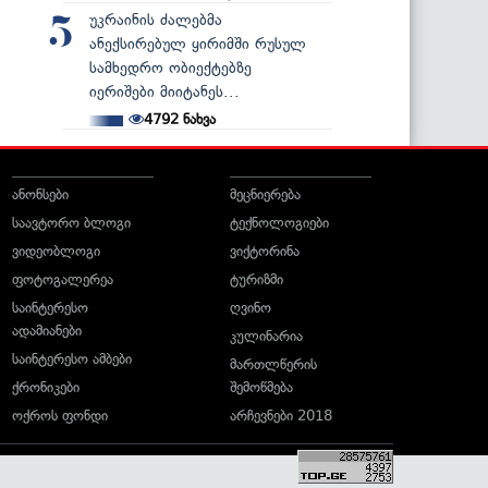
უკრაინის ძალებმა
5
ანექსირებულ ყირიმში რუსულ
სამხედრო ობიექტებზე
იერიშები მიიტანეს...
4792
ნახვა
ანონსები
მეცნიერება
საავტორო ბლოგი
ტექნოლოგიები
ვიდეობლოგი
ვიქტორინა
ფოტოგალერეა
ტურიზმი
საინტერესო
ღვინო
ადამიანები
კულინარია
საინტერესო ამბები
მართლწერის
ქრონიკები
შემოწმება
ოქროს ფონდი
არჩევნები 2018