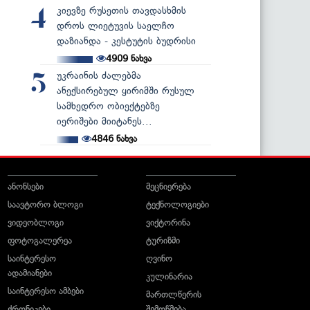
კიევზე რუსეთის თავდასხმის
4
დროს ლიეტუვის საელჩო
დაზიანდა - კესტუტის ბუდრისი
4909
ნახვა
უკრაინის ძალებმა
5
ანექსირებულ ყირიმში რუსულ
სამხედრო ობიექტებზე
იერიშები მიიტანეს...
4846
ნახვა
ანონსები
მეცნიერება
საავტორო ბლოგი
ტექნოლოგიები
ვიდეობლოგი
ვიქტორინა
ფოტოგალერეა
ტურიზმი
საინტერესო
ღვინო
ადამიანები
კულინარია
საინტერესო ამბები
მართლწერის
ქრონიკები
შემოწმება