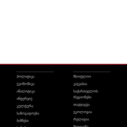
პოლიტიკა
მსოფლიო
ეკონომიკა
კავკასია
ანალიტიკა
საქართველოს
რეგიონები
ინტერვიუ
თავდაცვა
კულტურა
ეკოლოგია
საზოგადოება
რელიგია
ბიზნესი
მედიცინა