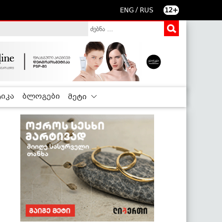
/
ENG
RUS
12+
იკა
ბლოგები
მეტი