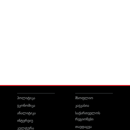
პოლიტიკა
მსოფლიო
ეკონომიკა
კავკასია
ანალიტიკა
საქართველოს
რეგიონები
ინტერვიუ
თავდაცვა
კულტურა