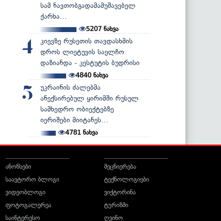
სამ ნავთობგადამამუშავებელ
ქარხა...
5207
ნახვა
კიევზე რუსეთის თავდასხმის
4
დროს ლიეტუვის საელჩო
დაზიანდა - კესტუტის ბუდრისი
4840
ნახვა
უკრაინის ძალებმა
5
ანექსირებულ ყირიმში რუსულ
სამხედრო ობიექტებზე
იერიშები მიიტანეს...
4781
ნახვა
ანონსები
მეცნიერება
საავტორო ბლოგი
ტექნოლოგიები
ვიდეობლოგი
ვიქტორინა
ფოტოგალერეა
ტურიზმი
საინტერესო
ღვინო