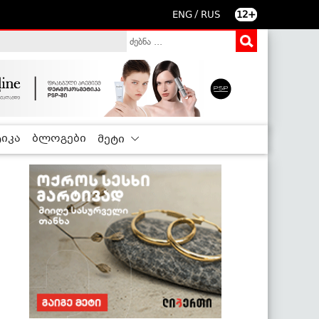
/
ENG
RUS
12+
იკა
ბლოგები
მეტი