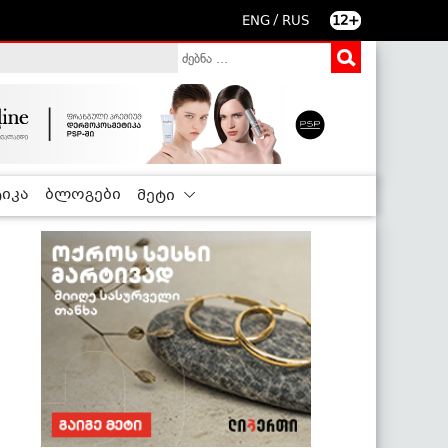
/
ENG
RUS
12+
იკა
ბლოგები
მეტი