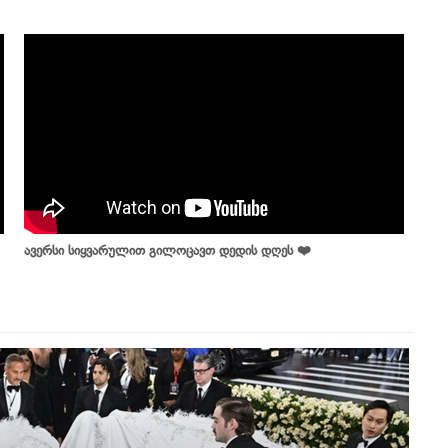
ავერსი სიყვარულით გილოცავთ დედის დღეს ❤️