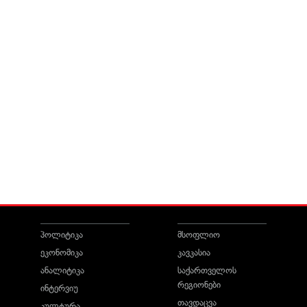
პოლიტიკა
მსოფლიო
ეკონომიკა
კავკასია
ანალიტიკა
საქართველოს
რეგიონები
ინტერვიუ
თავდაცვა
კულტურა