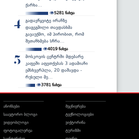
ქარხა...
5281
ნახვა
გადავწყვიტე ირანზე
4
დაგეგმილი თავდასხმა
გავაუქმო, იმ პირობით, რომ
შეთანხმება სწრა...
4019
ნახვა
მოსკოვის ცენტრში მდებარე
5
კაფეში აფეთქებას 3 ადამიანი
ემსხვერპლა, 20 დაშავდა -
რუსული მე...
3781
ნახვა
ანონსები
მეცნიერება
საავტორო ბლოგი
ტექნოლოგიები
ვიდეობლოგი
ვიქტორინა
ფოტოგალერეა
ტურიზმი
საინტერესო
ღვინო