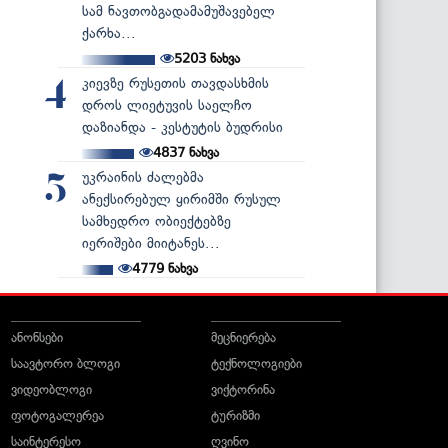
სამ ნავთობგადამამუშავებელ
ქარხა...
5203
ნახვა
კიევზე რუსეთის თავდასხმის
4
დროს ლიეტუვის საელჩო
დაზიანდა - კესტუტის ბუდრისი
4837
ნახვა
უკრაინის ძალებმა
5
ანექსირებულ ყირიმში რუსულ
სამხედრო ობიექტებზე
იერიშები მიიტანეს...
4779
ნახვა
ანონსები
მეცნიერება
საავტორო ბლოგი
ტექნოლოგიები
ვიდეობლოგი
ვიქტორინა
ფოტოგალერეა
ტურიზმი
საინტერესო
ღვინო