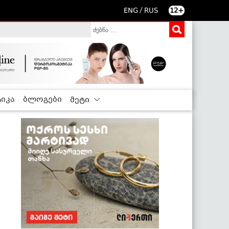
/
ENG
RUS
12+
იკა
ბლოგები
მეტი