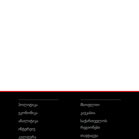
პოლიტიკა
მსოფლიო
ეკონომიკა
კავკასია
ანალიტიკა
საქართველოს
რეგიონები
ინტერვიუ
თავდაცვა
კულტურა