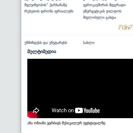
მეღვინეობის“ ქარხანაზე
ევროკავშირის მდგრადი
რუსეთის დროშა ფრიალებს
ენერგეტიკის ჯილდოს
მფლობელი გახდა
უწმინდესს და უნეტარესს
სახლი
მულტიმედია
ანა ონიანი ვერბიეს მუსიკალურ ფესტივალზე