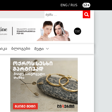
/
ENG
RUS
12+
იკა
ბლოგები
მეტი