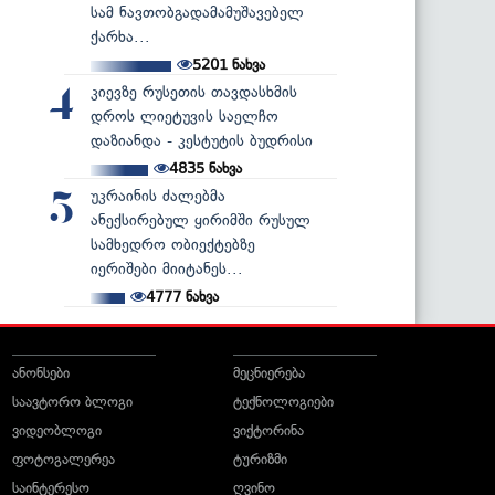
სამ ნავთობგადამამუშავებელ
ქარხა...
5201
ნახვა
კიევზე რუსეთის თავდასხმის
4
დროს ლიეტუვის საელჩო
დაზიანდა - კესტუტის ბუდრისი
4835
ნახვა
უკრაინის ძალებმა
5
ანექსირებულ ყირიმში რუსულ
სამხედრო ობიექტებზე
იერიშები მიიტანეს...
4777
ნახვა
ანონსები
მეცნიერება
საავტორო ბლოგი
ტექნოლოგიები
ვიდეობლოგი
ვიქტორინა
ფოტოგალერეა
ტურიზმი
საინტერესო
ღვინო