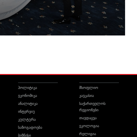
პოლიტიკა
მსოფლიო
ეკონომიკა
კავკასია
ანალიტიკა
საქართველოს
რეგიონები
ინტერვიუ
თავდაცვა
კულტურა
ეკოლოგია
საზოგადოება
რელიგია
ბიზნესი