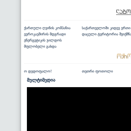
ქართული ღვინის კომპანია
საქართველოში კიდევ ერთი
ევროკავშირის მდგრადი
დაცული ტერიტორია შეიქმნ
ენერგეტიკის ჯილდოს
მფლობელი გახდა
ო დედოფალო!
თეთრი ფოთოლი
მულტიმედია