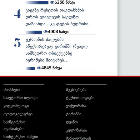
5268
ნახვა
კიევზე რუსეთის თავდასხმის
4
დროს ლიეტუვის საელჩო
დაზიანდა - კესტუტის ბუდრისი
4908
ნახვა
უკრაინის ძალებმა
5
ანექსირებულ ყირიმში რუსულ
სამხედრო ობიექტებზე
იერიშები მიიტანეს...
4845
ნახვა
ანონსები
მეცნიერება
საავტორო ბლოგი
ტექნოლოგიები
ვიდეობლოგი
ვიქტორინა
ფოტოგალერეა
ტურიზმი
საინტერესო
ღვინო
ადამიანები
კულინარია
საინტერესო ამბები
მართლწერის