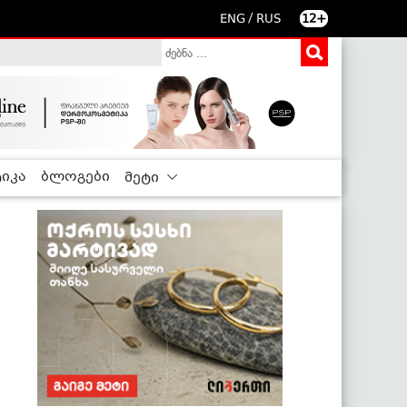
/
ENG
RUS
12+
იკა
ბლოგები
მეტი