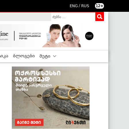
/
ENG
RUS
12+
იკა
ბლოგები
მეტი