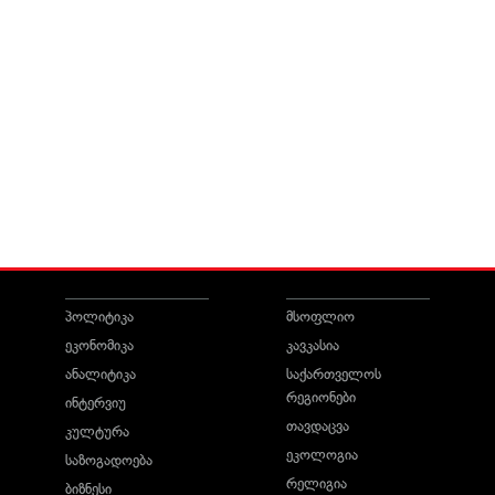
პოლიტიკა
მსოფლიო
ეკონომიკა
კავკასია
ანალიტიკა
საქართველოს
რეგიონები
ინტერვიუ
თავდაცვა
კულტურა
ეკოლოგია
საზოგადოება
რელიგია
ბიზნესი