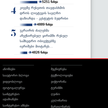
5251
ნახვა
კიევზე რუსეთის თავდასხმის
4
დროს ლიეტუვის საელჩო
დაზიანდა - კესტუტის ბუდრისი
4889
ნახვა
უკრაინის ძალებმა
5
ანექსირებულ ყირიმში რუსულ
სამხედრო ობიექტებზე
იერიშები მიიტანეს...
4826
ნახვა
ანონსები
მეცნიერება
საავტორო ბლოგი
ტექნოლოგიები
ვიდეობლოგი
ვიქტორინა
ფოტოგალერეა
ტურიზმი
საინტერესო
ღვინო
ადამიანები
კულინარია
საინტერესო ამბები
მართლწერის