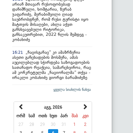
არიან მთავარ რუსოფობებად
დანიშნული, ხოშტარია, ზურაბ
ჯაფარიძე, მერაბიშვილი ღიად
საუბრობდნენ, რომ რუსი ტურისტი იყო
მატთვის მისაღები, ახლა აქვთ
განსხვავებული რიტორიკა,
განსაკუთრებით, 2022 წლის შემდეგ -
კობახიძე
„ნაცისგანაც“ კი ამაზრზენია
16:21
ასეთი განცხადების მოსმენა, ამას
აუცილებლად სჭირდება საზოგადოების
სათანადო რეაქცია, სამარცხვინოა, რაც
ამ კონკრეტულმა „ნაციონალმა“ თქვა -
ირაკლი კობახიძე გიორგი ბარამიძეზე
ყველა სიახლის ნახვა
აგვ, 2026
ორშ
სამ
ოთხ
ხუთ
პარ
შაბ
კვი
27
28
29
30
31
1
2
3
4
5
6
7
8
9