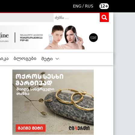
/
ENG
RUS
12+
იკა
ბლოგები
მეტი