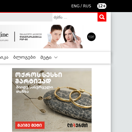
/
ENG
RUS
12+
იკა
ბლოგები
მეტი