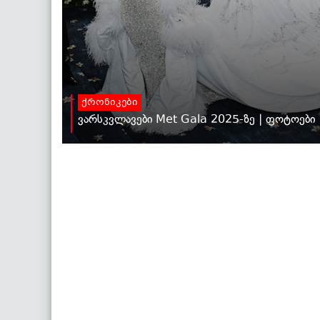
ქრონიკები
ვარსკვლავები Met Gala 2025-ზე | ფოტოები