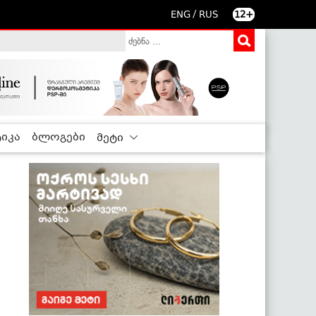
/
ENG
RUS
12+
იკა
ბლოგები
მეტი