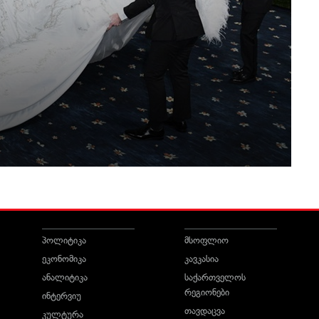
პოლიტიკა
მსოფლიო
ეკონომიკა
კავკასია
ანალიტიკა
საქართველოს
რეგიონები
ინტერვიუ
თავდაცვა
კულტურა