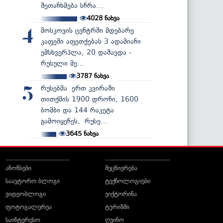
შეთანხმება სწრა...
4028
ნახვა
მოსკოვის ცენტრში მდებარე
4
კაფეში აფეთქებას 3 ადამიანი
ემსხვერპლა, 20 დაშავდა -
რუსული მე...
3787
ნახვა
რუსებმა ერთ კვირაში
5
თითქმის 1900 დრონი, 1600
ბომბი და 144 რაკეტა
გამოიყენეს, რუსე...
3645
ნახვა
ანონსები
მეცნიერება
საავტორო ბლოგი
ტექნოლოგიები
ვიდეობლოგი
ვიქტორინა
ფოტოგალერეა
ტურიზმი
საინტერესო
ღვინო