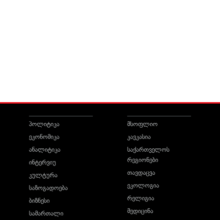
პოლიტიკა
მსოფლიო
ეკონომიკა
კავკასია
ანალიტიკა
საქართველოს
რეგიონები
ინტერვიუ
თავდაცვა
კულტურა
ეკოლოგია
საზოგადოება
რელიგია
ბიზნესი
მედიცინა
სამართალი