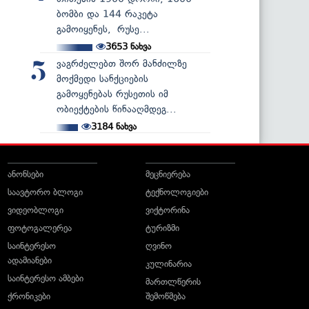
ბომბი და 144 რაკეტა
გამოიყენეს, რუსე...
3653
ნახვა
ვაგრძელებთ შორ მანძილზე
5
მოქმედი სანქციების
გამოყენებას რუსეთის იმ
ობიექტების წინააღმდეგ...
3184
ნახვა
ანონსები
მეცნიერება
საავტორო ბლოგი
ტექნოლოგიები
ვიდეობლოგი
ვიქტორინა
ფოტოგალერეა
ტურიზმი
საინტერესო
ღვინო
ადამიანები
კულინარია
საინტერესო ამბები
მართლწერის
ქრონიკები
შემოწმება