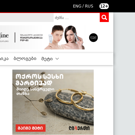
/
ENG
RUS
12+
იკა
ბლოგები
მეტი