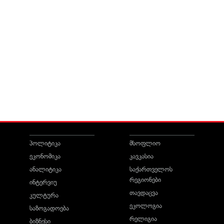
პოლიტიკა
მსოფლიო
ეკონომიკა
კავკასია
ანალიტიკა
საქართველოს
რეგიონები
ინტერვიუ
თავდაცვა
კულტურა
ეკოლოგია
საზოგადოება
რელიგია
ბიზნესი