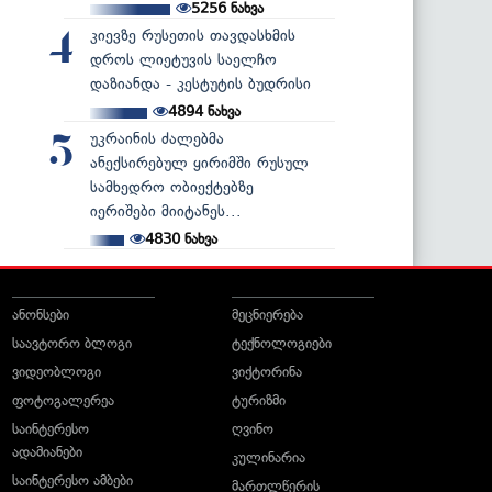
5256
ნახვა
კიევზე რუსეთის თავდასხმის
4
დროს ლიეტუვის საელჩო
დაზიანდა - კესტუტის ბუდრისი
4894
ნახვა
უკრაინის ძალებმა
5
ანექსირებულ ყირიმში რუსულ
სამხედრო ობიექტებზე
იერიშები მიიტანეს...
4830
ნახვა
ანონსები
მეცნიერება
საავტორო ბლოგი
ტექნოლოგიები
ვიდეობლოგი
ვიქტორინა
ფოტოგალერეა
ტურიზმი
საინტერესო
ღვინო
ადამიანები
კულინარია
საინტერესო ამბები
მართლწერის