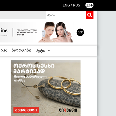
/
ENG
RUS
12+
იკა
ბლოგები
მეტი