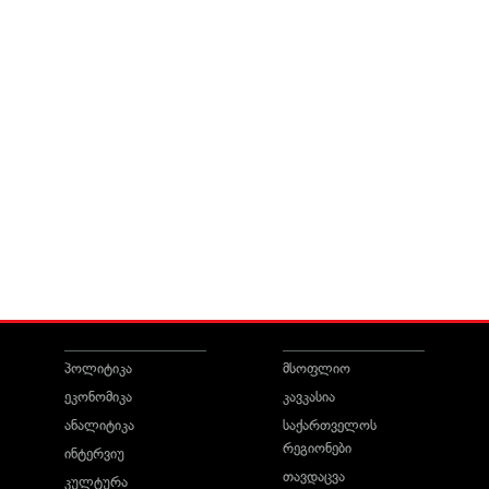
პოლიტიკა
მსოფლიო
ეკონომიკა
კავკასია
ანალიტიკა
საქართველოს
რეგიონები
ინტერვიუ
თავდაცვა
კულტურა