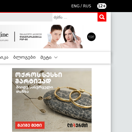
/
ENG
RUS
12+
იკა
ბლოგები
მეტი