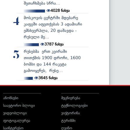
შეთანხმება სწრა...
4028
ნახვა
მოსკოვის ცენტრში მდებარე
4
კაფეში აფეთქებას 3 ადამიანი
ემსხვერპლა, 20 დაშავდა -
რუსული მე...
3787
ნახვა
რუსებმა ერთ კვირაში
5
თითქმის 1900 დრონი, 1600
ბომბი და 144 რაკეტა
გამოიყენეს, რუსე...
3645
ნახვა
ანონსები
მეცნიერება
საავტორო ბლოგი
ტექნოლოგიები
ვიდეობლოგი
ვიქტორინა
ფოტოგალერეა
ტურიზმი
საინტერესო
ღვინო