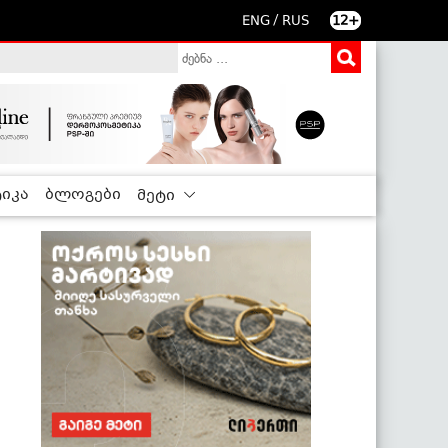
/
ENG
RUS
12+
იკა
ბლოგები
მეტი