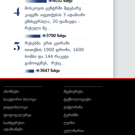
4032
ნახვა
მოსკოვის ცენტრში მდებარე
4
კაფეში აფეთქებას 3 ადამიანი
ემსხვერპლა, 20 დაშავდა -
რუსული მე...
3790
ნახვა
რუსებმა ერთ კვირაში
5
თითქმის 1900 დრონი, 1600
ბომბი და 144 რაკეტა
გამოიყენეს, რუსე...
3647
ნახვა
ანონსები
მეცნიერება
საავტორო ბლოგი
ტექნოლოგიები
ვიდეობლოგი
ვიქტორინა
ფოტოგალერეა
ტურიზმი
საინტერესო
ღვინო
ადამიანები
კულინარია