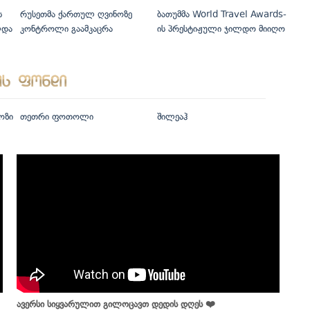
ს
რუსეთმა ქართულ ღვინოზე
ბათუმმა World Travel Awards-
ლდა
კონტროლი გაამკაცრა
ის პრესტიჟული ჯილდო მიიღო
ოზი
თეთრი ფოთოლი
შილეაჰ
ავერსი სიყვარულით გილოცავთ დედის დღეს ❤️