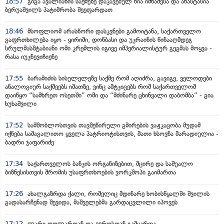
18:57
გიგა ავალიანის საქმეზე დაკავებულ ნია იმნაძესა და ანასტასია
ბერუაშვილს პატიმრობა შეეფარდათ
18:46
მსოფლიომ არასწორი დასკვნები გამოიტანა, საქართველო
გაფრთხილება იყო - ყირიმი, დონბასი და უკრაინის წინააღმდეგ
სრულმასშტაბიანი ომი კრემლის იგივე იმპერიალისტურ გეგმას მოყვა -
რასა იუკნევიჩიენე
17:55
ბარამიძის სისულელეზე საქმე რომ აღიძრა, გავიგე, ველოდები
ანალოგიურ საქმეებს იმათზე, ვინც ამტკიცებს რომ საქართველომ
დაიწყო “სამხრეთ ოსეთში” ომი და “მძინარე ცხინვალი დაბომბა” - გია
ხუხაშვილი
17:52
სამშობლოსთვის თავშეწირული გმირების ვაჟკაცობა მუდამ
იქნება სამაგალითო ყველა პატრიოტისთვის, მათი ხსოვნა მარადიულია -
ბადრი ჯაფარიძე
17:34
საქართველოს ბანკის ორგანიზებით, მცირე და საშუალო
ბიზნესისთვის შრომის უსაფრთხოების ვორკშოპი გაიმართა
17:26
ახალგაზრდა ქალი, რომელიც მდინარე ხობისწყალში შვილის
გადასარჩენად შევიდა, მაშველებმა გარდაცვლილი იპოვეს
17:12
ლარი დოლართან და ევროსთან გამყარდა