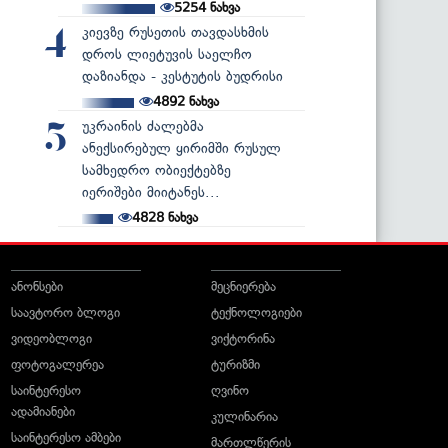
5254
ნახვა
კიევზე რუსეთის თავდასხმის
4
დროს ლიეტუვის საელჩო
დაზიანდა - კესტუტის ბუდრისი
4892
ნახვა
უკრაინის ძალებმა
5
ანექსირებულ ყირიმში რუსულ
სამხედრო ობიექტებზე
იერიშები მიიტანეს...
4828
ნახვა
ანონსები
მეცნიერება
საავტორო ბლოგი
ტექნოლოგიები
ვიდეობლოგი
ვიქტორინა
ფოტოგალერეა
ტურიზმი
საინტერესო
ღვინო
ადამიანები
კულინარია
საინტერესო ამბები
მართლწერის