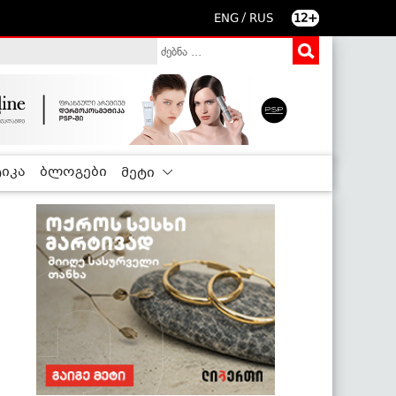
/
ENG
RUS
12+
იკა
ბლოგები
მეტი