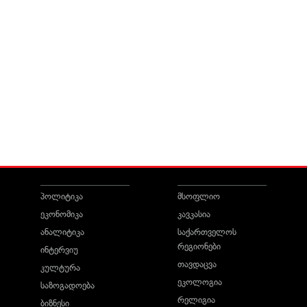
პოლიტიკა
მსოფლიო
ეკონომიკა
კავკასია
ანალიტიკა
საქართველოს
რეგიონები
ინტერვიუ
თავდაცვა
კულტურა
ეკოლოგია
საზოგადოება
რელიგია
ბიზნესი