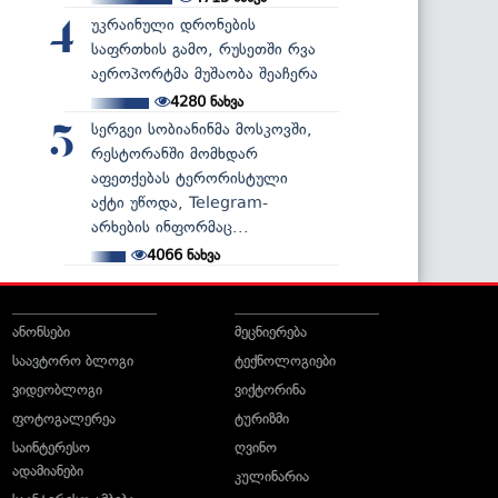
უკრაინული დრონების
4
საფრთხის გამო, რუსეთში რვა
აეროპორტმა მუშაობა შეაჩერა
4280
ნახვა
სერგეი სობიანინმა მოსკოვში,
5
რესტორანში მომხდარ
აფეთქებას ტერორისტული
აქტი უწოდა, Telegram-
არხების ინფორმაც...
4066
ნახვა
ანონსები
მეცნიერება
საავტორო ბლოგი
ტექნოლოგიები
ვიდეობლოგი
ვიქტორინა
ფოტოგალერეა
ტურიზმი
საინტერესო
ღვინო
ადამიანები
კულინარია