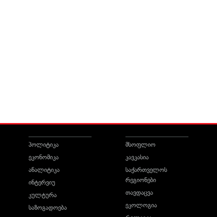
პოლიტიკა
მსოფლიო
ეკონომიკა
კავკასია
ანალიტიკა
საქართველოს
რეგიონები
ინტერვიუ
თავდაცვა
კულტურა
ეკოლოგია
საზოგადოება