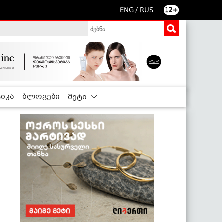
/
ENG
RUS
12+
იკა
ბლოგები
მეტი