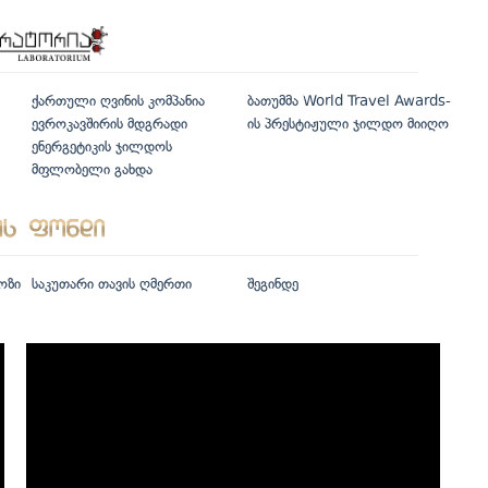
ქართული ღვინის კომპანია
ბათუმმა World Travel Awards-
ევროკავშირის მდგრადი
ის პრესტიჟული ჯილდო მიიღო
ენერგეტიკის ჯილდოს
მფლობელი გახდა
ოზი
საკუთარი თავის ღმერთი
შეგინდე