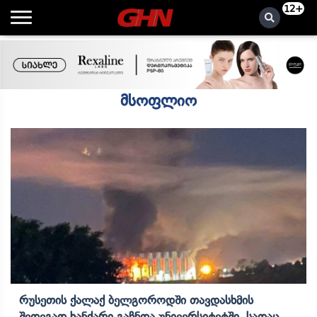
12+
მსოფლიო
Რუსეთის Ქალაქ Ბელგოროდში Თავდასხმის
Შედეგად Ხანძარი Გაჩნდა Უნივერსიტეტში, Სადაც