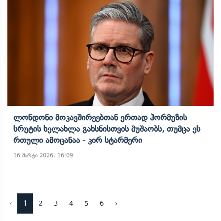
Ლონდონი Მოკავშირეებთან Ერთად Ჰორმუზის
Სრუტის Ხელახლა Გახსნისთვის Მუშაობს, Თუმცა Ეს
Რთული Ამოცანაა - Კირ Სტარმერი
16 მარტი 2026, 16:09
‹
1
2
3
4
5
6
›