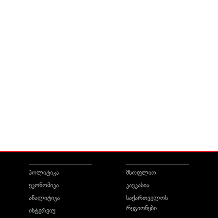
პოლიტიკა
მსოფლიო
ეკონომიკა
კავკასია
ანალიტიკა
საქართველოს
რეგიონები
ინტერვიუ