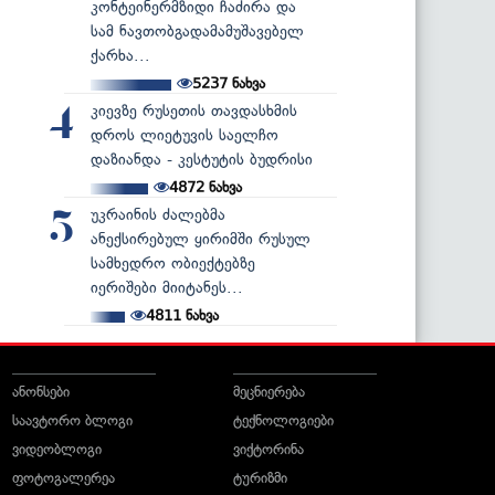
კონტეინერმზიდი ჩაძირა და
სამ ნავთობგადამამუშავებელ
ქარხა...
5237
ნახვა
კიევზე რუსეთის თავდასხმის
4
დროს ლიეტუვის საელჩო
დაზიანდა - კესტუტის ბუდრისი
4872
ნახვა
უკრაინის ძალებმა
5
ანექსირებულ ყირიმში რუსულ
სამხედრო ობიექტებზე
იერიშები მიიტანეს...
4811
ნახვა
ანონსები
მეცნიერება
საავტორო ბლოგი
ტექნოლოგიები
ვიდეობლოგი
ვიქტორინა
ფოტოგალერეა
ტურიზმი