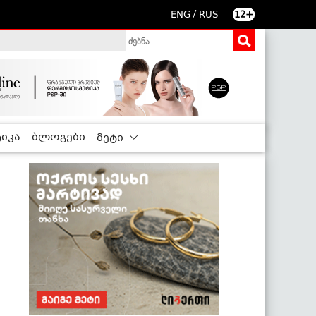
/
ENG
RUS
12+
იკა
ბლოგები
მეტი