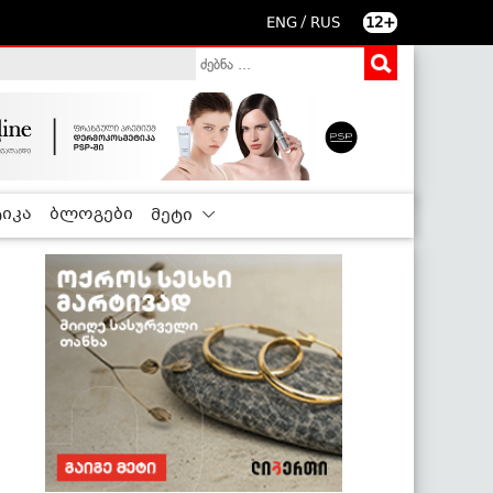
/
ENG
RUS
12+
იკა
ბლოგები
მეტი