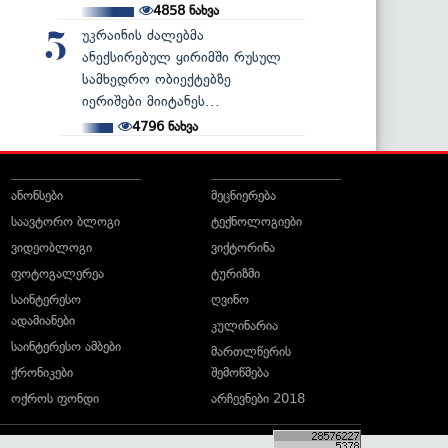
4858
ნახვა
უკრაინის ძალებმა
5
ანექსირებულ ყირიმში რუსულ
სამხედრო ობიექტებზე
იერიშები მიიტანეს...
4796
ნახვა
ანონსები
მეცნიერება
საავტორო ბლოგი
ტექნოლოგიები
ვიდეობლოგი
ვიქტორინა
ფოტოგალერეა
ტურიზმი
საინტერესო
ღვინო
ადამიანები
კულინარია
საინტერესო ამბები
მართლწერის
ქრონიკები
შემოწმება
ოქროს ფონდი
არჩევნები 2018