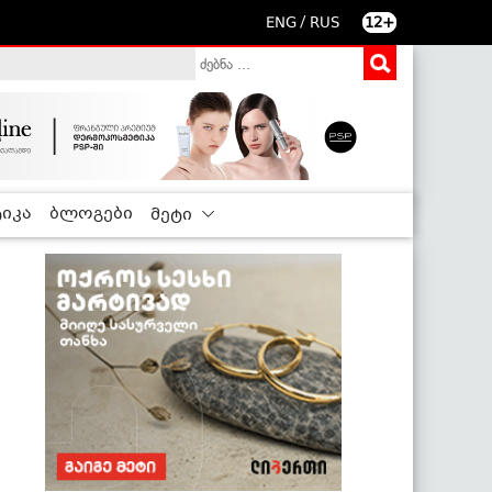
/
ENG
RUS
12+
იკა
ბლოგები
მეტი