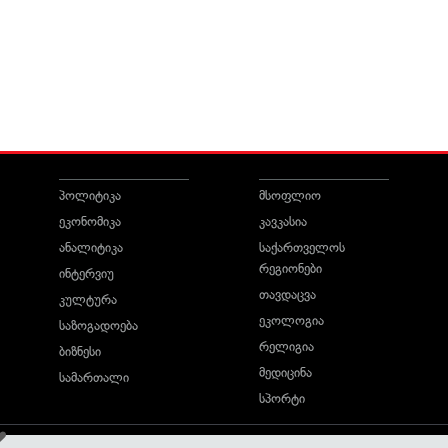
პოლიტიკა
მსოფლიო
ეკონომიკა
კავკასია
ანალიტიკა
საქართველოს
რეგიონები
ინტერვიუ
თავდაცვა
კულტურა
ეკოლოგია
საზოგადოება
რელიგია
ბიზნესი
მედიცინა
სამართალი
სპორტი