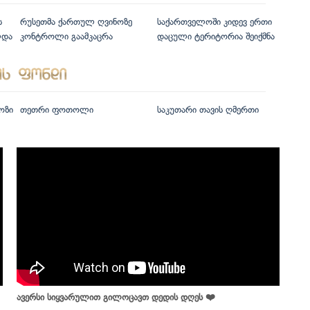
ს
რუსეთმა ქართულ ღვინოზე
საქართველოში კიდევ ერთი
ლდა
კონტროლი გაამკაცრა
დაცული ტერიტორია შეიქმნა
ოზი
თეთრი ფოთოლი
საკუთარი თავის ღმერთი
ავერსი სიყვარულით გილოცავთ დედის დღეს ❤️