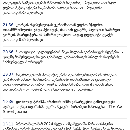
თავდაცვის საშუალებების მიწოდების საკითხზე, რუსეთის ომი სულ
უფრო მეტად იქნება საგრძნობი მათივე სახლში - რუსეთში -
ვოლოდიმირ ზელენსკი
21:36
კორეის რესპუბლიკას უკრაინასთან უფრო მჭიდრო
თანამშრომლობა უნდა ჰქონდეს, ძალიან გვსურს, მივიღოთ სამხრეთ
კორეის მხარდაჭერა იმ მიმართულებით, სადაც დეფიციტი გვაქვს -
ვოლოდიმირ ზელენსკი
20:56
"კოალიცია ცვლილებები" ნიკა მელიას გარემოცვის წევრების -
ცოტნე მირცხულავასა და გაბრიელ კობაიძისთვის ბრალის წაყენებას
"აბსურდულს" უწოდებს
19:37
საქართველოს პოლიტიკურმა ხელმძღვანელობამ, ირაკლი
კობახიძის სახით სამხედრო აგრესიაში დამნაშავედ სააკაშვილი
ოფიციალურად აღიარა, თუმცა პასუხისმგებლობა ქვეყანას უნდა
დაეკისროს - ოკუპირებული ცხინვალის ე.წ. საგარეო
19:36
დონალდ ტრამპს ირანთან ომში გამარჯვების გამოცხადება
სურდა, თუმცა თეირანმა უფრო მკაცრი პირობები წამოაყენა - The Wall
Street Journal
15:11
პროკურატურამ 2024 წელს სამტრედიაში წინასაარჩევნო
კამპანიის დროს ძალადობის ფაქტზე სამ პირს, მათ შორის ნიკა მელიას