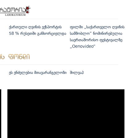
ქართული ღვინის ექსპორტის
ფილმი „საქართველო ღვინის
58 % რუსეთში განხორციელდა
სამშობლო“ ნომინირებულია
საერთაშორისო ფესტივალზე
„Oenovideo“
ეს ენძელებია მთავარანგელოზი
შილეაჰ