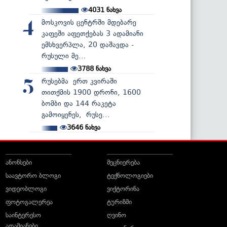
4031
ნახვა
მოსკოვის ცენტრში მდებარე
4
კაფეში აფეთქებას 3 ადამიანი
ემსხვერპლა, 20 დაშავდა -
რუსული მე...
3788
ნახვა
რუსებმა ერთ კვირაში
5
თითქმის 1900 დრონი, 1600
ბომბი და 144 რაკეტა
გამოიყენეს, რუსე...
3646
ნახვა
ანონსები
მეცნიერება
საავტორო ბლოგი
ტექნოლოგიები
ვიდეობლოგი
ვიქტორინა
ფოტოგალერეა
ტურიზმი
საინტერესო
ღვინო
ადამიანები