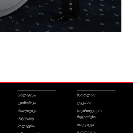
პოლიტიკა
მსოფლიო
ეკონომიკა
კავკასია
ანალიტიკა
საქართველოს
რეგიონები
ინტერვიუ
თავდაცვა
კულტურა
ეკოლოგია