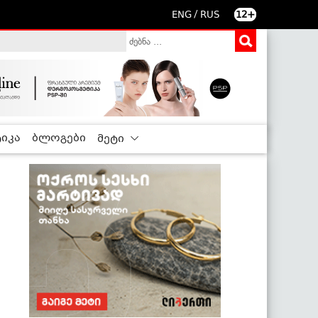
/
ENG
RUS
12+
იკა
ბლოგები
მეტი