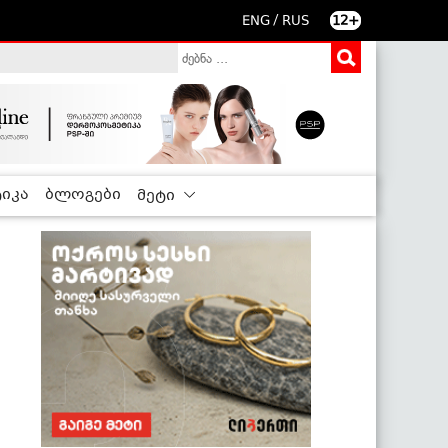
/
ENG
RUS
12+
იკა
ბლოგები
მეტი