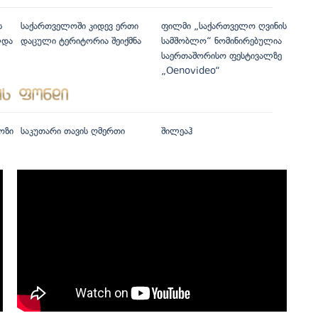
ს
საქართველოში კიდევ ერთი
ფილმი „საქართველო ღვინის
ლდა
დაცული ტერიტორია შეიქმნა
სამშობლო“ ნომინირებულია
საერთაშორისო ფესტივალზე
„Oenovideo“
ოზი
საკუთარი თავის ღმერთი
შილეაჰ