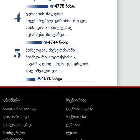
4778
ნახვა
უკრაინის ძალებმა
4
ანექსირებულ ყირიმში რუსულ
სამხედრო ობიექტებზე
იერიშები მიიტანეს...
4744
ნახვა
მოსკოვში, რესტორანში
5
მომხდარი აფეთქებისას,
სავარაუდოდ, რუსი გენერლის
ქალიშვილი და...
4676
ნახვა
ანონსები
მეცნიერება
საავტორო ბლოგი
ტექნოლოგიები
ვიდეობლოგი
ვიქტორინა
ფოტოგალერეა
ტურიზმი
საინტერესო
ღვინო
ადამიანები