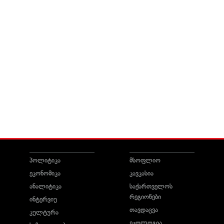
პოლიტიკა
მსოფლიო
ეკონომიკა
კავკასია
ანალიტიკა
საქართველოს
რეგიონები
ინტერვიუ
თავდაცვა
კულტურა
ეკოლოგია