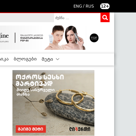
/
ENG
RUS
12+
იკა
ბლოგები
მეტი