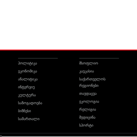
პოლიტიკა
მსოფლიო
ეკონომიკა
კავკასია
ანალიტიკა
საქართველოს
რეგიონები
ინტერვიუ
თავდაცვა
კულტურა
ეკოლოგია
საზოგადოება
რელიგია
ბიზნესი
მედიცინა
სამართალი
სპორტი