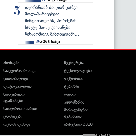
თეირანთან ძალიან კარგი
5
მოლაპარაკებები
მიმდინარეობს, ჰორმუზის
სრუტე მალე გაიხსნება,
წინააღმდეგ შემთხვევაში...
3065
ნახვა
ანონსები
მეცნიერება
საავტორო ბლოგი
ტექნოლოგიები
ვიდეობლოგი
ვიქტორინა
ფოტოგალერეა
ტურიზმი
საინტერესო
ღვინო
ადამიანები
კულინარია
საინტერესო ამბები
მართლწერის
ქრონიკები
შემოწმება
ოქროს ფონდი
არჩევნები 2018