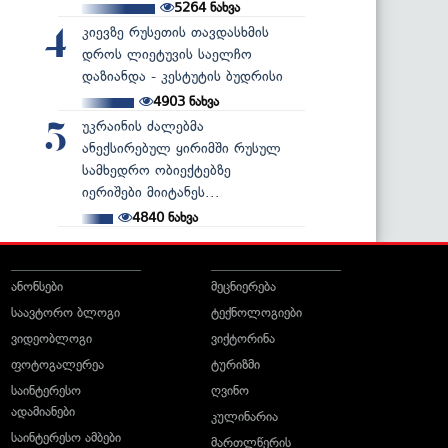
5264
ნახვა
კიევზე რუსეთის თავდასხმის
4
დროს ლიეტუვის საელჩო
დაზიანდა - კესტუტის ბუდრისი
4903
ნახვა
უკრაინის ძალებმა
5
ანექსირებულ ყირიმში რუსულ
სამხედრო ობიექტებზე
იერიშები მიიტანეს...
4840
ნახვა
ანონსები
მეცნიერება
საავტორო ბლოგი
ტექნოლოგიები
ვიდეობლოგი
ვიქტორინა
ფოტოგალერეა
ტურიზმი
საინტერესო
ღვინო
ადამიანები
კულინარია
საინტერესო ამბები
მართლწერის