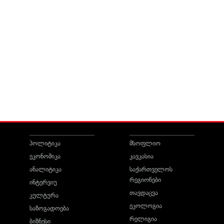
პოლიტიკა
მსოფლიო
ეკონომიკა
კავკასია
ანალიტიკა
საქართველოს
რეგიონები
ინტერვიუ
თავდაცვა
კულტურა
ეკოლოგია
საზოგადოება
რელიგია
ბიზნესი