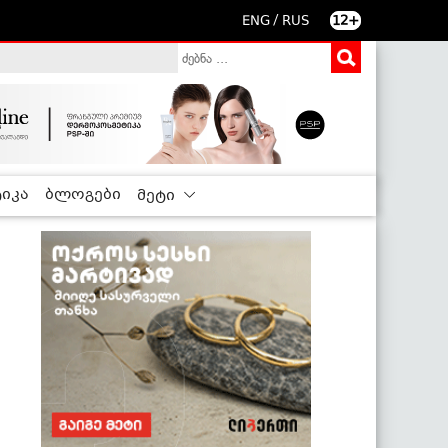
/
ENG
RUS
12+
იკა
ბლოგები
მეტი