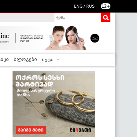
/
ENG
RUS
12+
იკა
ბლოგები
მეტი