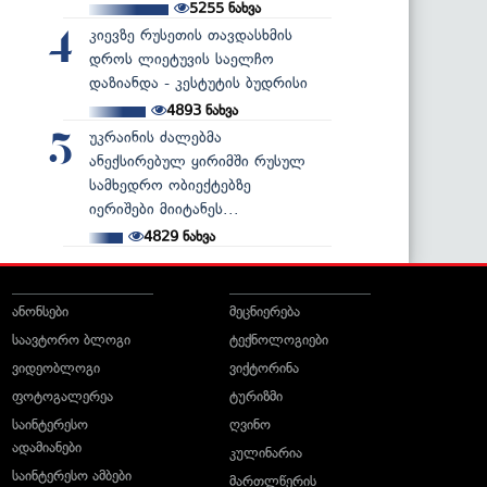
5255
ნახვა
კიევზე რუსეთის თავდასხმის
4
დროს ლიეტუვის საელჩო
დაზიანდა - კესტუტის ბუდრისი
4893
ნახვა
უკრაინის ძალებმა
5
ანექსირებულ ყირიმში რუსულ
სამხედრო ობიექტებზე
იერიშები მიიტანეს...
4829
ნახვა
ანონსები
მეცნიერება
საავტორო ბლოგი
ტექნოლოგიები
ვიდეობლოგი
ვიქტორინა
ფოტოგალერეა
ტურიზმი
საინტერესო
ღვინო
ადამიანები
კულინარია
საინტერესო ამბები
მართლწერის