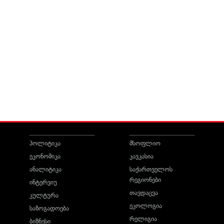
პოლიტიკა
მსოფლიო
ეკონომიკა
კავკასია
ანალიტიკა
საქართველოს
რეგიონები
ინტერვიუ
თავდაცვა
კულტურა
ეკოლოგია
საზოგადოება
რელიგია
ბიზნესი