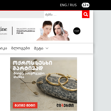
/
ENG
RUS
12+
იკა
ბლოგები
მეტი