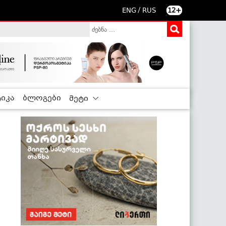
/
ENG
RUS
12+
იკა
ბლოგები
მეტი