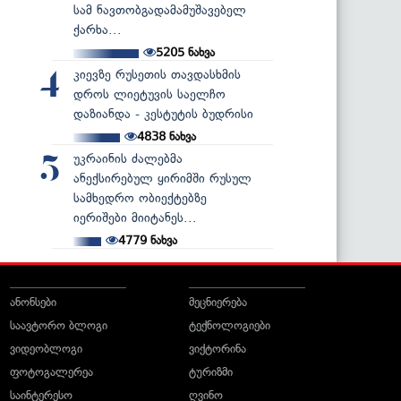
სამ ნავთობგადამამუშავებელ
ქარხა...
5205
ნახვა
კიევზე რუსეთის თავდასხმის
4
დროს ლიეტუვის საელჩო
დაზიანდა - კესტუტის ბუდრისი
4838
ნახვა
უკრაინის ძალებმა
5
ანექსირებულ ყირიმში რუსულ
სამხედრო ობიექტებზე
იერიშები მიიტანეს...
4779
ნახვა
ანონსები
მეცნიერება
საავტორო ბლოგი
ტექნოლოგიები
ვიდეობლოგი
ვიქტორინა
ფოტოგალერეა
ტურიზმი
საინტერესო
ღვინო