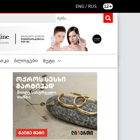
/
ENG
RUS
12+
იკა
ბლოგები
მეტი