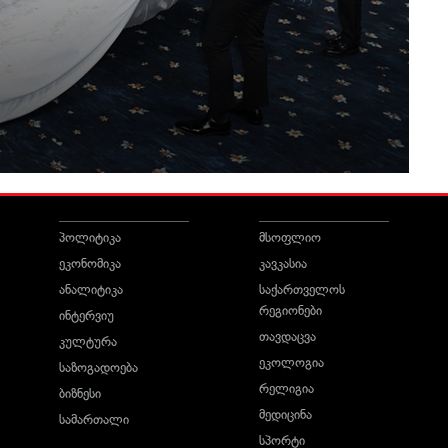
პოლიტიკა
მსოფლიო
ეკონომიკა
კავკასია
ანალიტიკა
საქართველოს
რეგიონები
ინტერვიუ
თავდაცვა
კულტურა
ეკოლოგია
საზოგადოება
რელიგია
ბიზნესი
მედიცინა
სამართალი
სპორტი