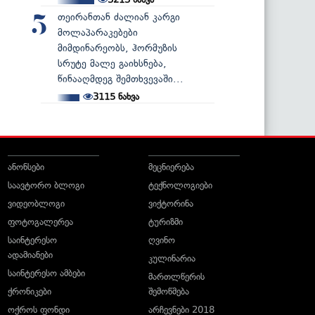
თეირანთან ძალიან კარგი
5
მოლაპარაკებები
მიმდინარეობს, ჰორმუზის
სრუტე მალე გაიხსნება,
წინააღმდეგ შემთხვევაში...
3115
ნახვა
ანონსები
მეცნიერება
საავტორო ბლოგი
ტექნოლოგიები
ვიდეობლოგი
ვიქტორინა
ფოტოგალერეა
ტურიზმი
საინტერესო
ღვინო
ადამიანები
კულინარია
საინტერესო ამბები
მართლწერის
ქრონიკები
შემოწმება
ოქროს ფონდი
არჩევნები 2018