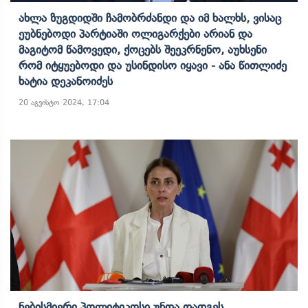
Ახლა Ზუგდიდში Ჩამობრძანდი Და Იმ Ხალხს, Ვისაც
Ეუბნებოდი Პარტიაში Ოლიგარქები Არიან Და
Მაგიტომ Წამოვედი, Ქოცებს Შეეკრნენო, Აუხსენი
Რომ Იტყუებოდი Და Უსინდისო Იყავი - Ანა Წითლიძე
Ხატია Დეკანოიძეს
20 აგვისტო 2024, 17:04
Ნებისმიერი Პოლიტიკოსი Უნდა Დადგეს