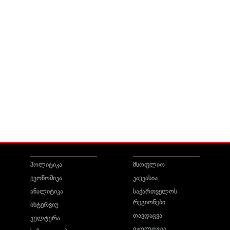
პოლიტიკა
მსოფლიო
ეკონომიკა
კავკასია
ანალიტიკა
საქართველოს
რეგიონები
ინტერვიუ
თავდაცვა
კულტურა
ეკოლოგია