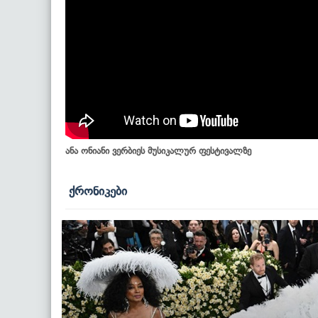
ანა ონიანი ვერბიეს მუსიკალურ ფესტივალზე
ქრონიკები