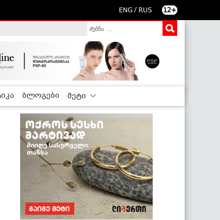
/
ENG
RUS
12+
იკა
ბლოგები
მეტი