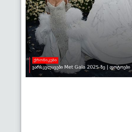
ქრონიკები
ვარსკვლავები Met Gala 2025-ზე | ფოტოები