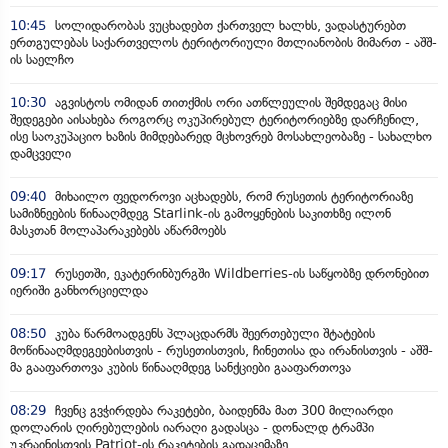
10:45
სოლიდარობას ვუცხადებთ ქართველ ხალხს, ვადასტურებთ
ერთგულებას საქართველოს ტერიტორიული მთლიანობის მიმართ - აშშ-
ის საელჩო
10:30
აგვისტოს ომიდან თითქმის ორი ათწლეულის შემდეგაც მისი
შედეგები აისახება როგორც ოკუპირებულ ტერიტორიებზე დარჩენილ,
ისე საოკუპაციო ხაზის მიმდებარედ მცხოვრებ მოსახლეობაზე - სახალხო
დამცველი
09:40
მიხაილო ფედოროვი აცხადებს, რომ რუსეთის ტერიტორიაზე
სამიზნეების წინააღმდეგ Starlink-ის გამოყენების საკითხზე ილონ
მასკთან მოლაპარაკებებს აწარმოებს
09:17
რუსეთში, ეკატერინბურგში Wildberries-ის საწყობზე დრონებით
იერიში განხორციელდა
08:50
კუბა წარმოადგენს პლაცდარმს შეერთებული შტატების
მოწინააღმდეგეებისთვის - რუსეთისთვის, ჩინეთისა და ირანისთვის - აშშ-
მა გააფართოვა კუბის წინააღმდეგ სანქციები გააფართოვა
08:29
ჩვენც გვჭირდება რაკეტები, ბაიდენმა მათ 300 მილიარდი
დოლარის ღირებულების იარაღი გადასცა - დონალდ ტრამპი
უკრაინისთვის Patriot-ის რაკეტების გადაცემაზე