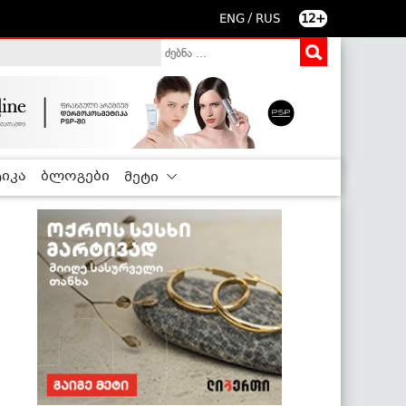
/
ENG
RUS
12+
იკა
ბლოგები
მეტი