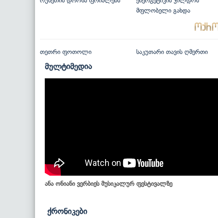
რუსეთის დროშა ფრიალებს
ენერგეტიკის ჯილდოს
მფლობელი გახდა
თეთრი ფოთოლი
საკუთარი თავის ღმერთი
მულტიმედია
ანა ონიანი ვერბიეს მუსიკალურ ფესტივალზე
ქრონიკები