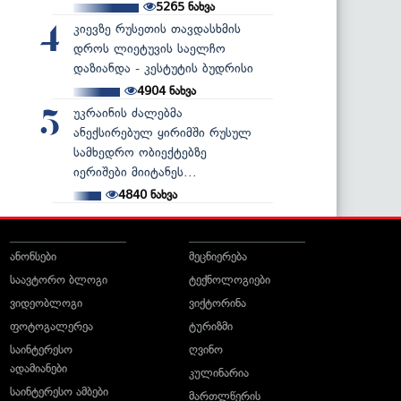
5265
ნახვა
კიევზე რუსეთის თავდასხმის
4
დროს ლიეტუვის საელჩო
დაზიანდა - კესტუტის ბუდრისი
4904
ნახვა
უკრაინის ძალებმა
5
ანექსირებულ ყირიმში რუსულ
სამხედრო ობიექტებზე
იერიშები მიიტანეს...
4840
ნახვა
ანონსები
მეცნიერება
საავტორო ბლოგი
ტექნოლოგიები
ვიდეობლოგი
ვიქტორინა
ფოტოგალერეა
ტურიზმი
საინტერესო
ღვინო
ადამიანები
კულინარია
საინტერესო ამბები
მართლწერის