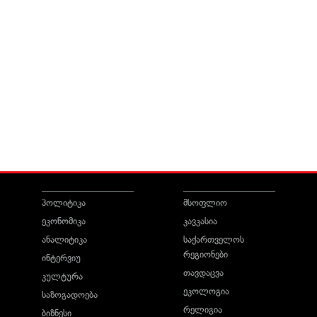
პოლიტიკა
მსოფლიო
ეკონომიკა
კავკასია
ანალიტიკა
საქართველოს
რეგიონები
ინტერვიუ
თავდაცვა
კულტურა
ეკოლოგია
საზოგადოება
რელიგია
ბიზნესი