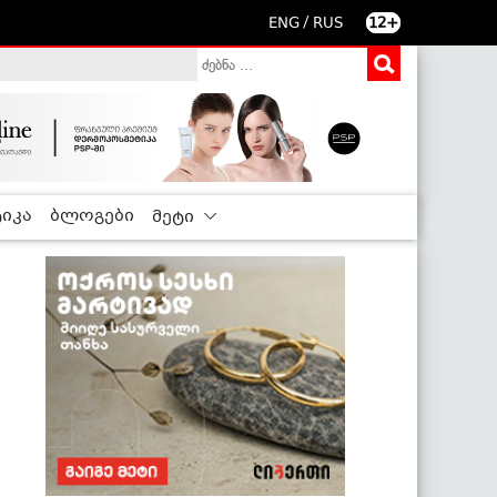
/
ENG
RUS
12+
იკა
ბლოგები
მეტი