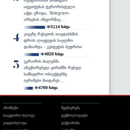
რესტორანში მომხდარ
აფეთქებას ტერორისტული
აქტი უწოდა, Telegram-
არხების ინფორმაც...
5114
ნახვა
კიევზე რუსეთის თავდასხმის
4
დროს ლიეტუვის საელჩო
დაზიანდა - კესტუტის ბუდრისი
4826
ნახვა
უკრაინის ძალებმა
5
ანექსირებულ ყირიმში რუსულ
სამხედრო ობიექტებზე
იერიშები მიიტანეს...
4769
ნახვა
ანონსები
მეცნიერება
საავტორო ბლოგი
ტექნოლოგიები
ვიდეობლოგი
ვიქტორინა