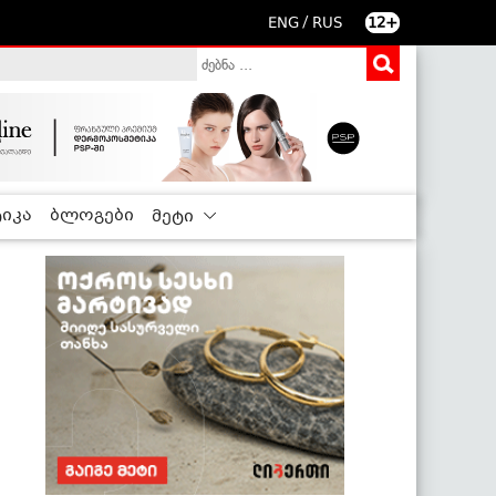
/
ENG
RUS
12+
იკა
ბლოგები
მეტი