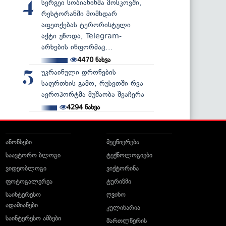
სერგეი სობიანინმა მოსკოვში,
4
რესტორანში მომხდარ
აფეთქებას ტერორისტული
აქტი უწოდა, Telegram-
არხების ინფორმაც...
4470
ნახვა
უკრაინული დრონების
5
საფრთხის გამო, რუსეთში რვა
აეროპორტმა მუშაობა შეაჩერა
4294
ნახვა
ანონსები
მეცნიერება
საავტორო ბლოგი
ტექნოლოგიები
ვიდეობლოგი
ვიქტორინა
ფოტოგალერეა
ტურიზმი
საინტერესო
ღვინო
ადამიანები
კულინარია
საინტერესო ამბები
მართლწერის