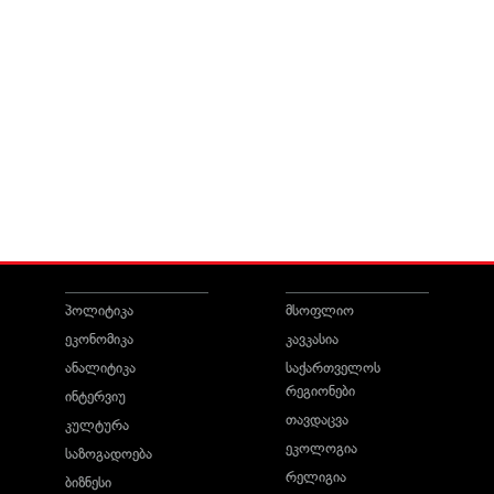
პოლიტიკა
მსოფლიო
ეკონომიკა
კავკასია
ანალიტიკა
საქართველოს
რეგიონები
ინტერვიუ
თავდაცვა
კულტურა
ეკოლოგია
საზოგადოება
რელიგია
ბიზნესი