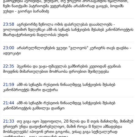
გამოყენება აჯობებდა, ვწუხვარ, თუ ქოცური პროპაგანდის წყალობით,
ჩემი ნათქვამი პატრიოტმა ვეტერანებმა არასწორად გაიგეს, ბოდიშს
ვუხდი - გიორგი ბარამიძე
23:58
აგრესორზე ზეწოლა ომის დასრულებას დააახლოებს -
ვოლოდიმირ ზელენსკი აშშ-ის სენატს სანქციების შესახებ კანონპროექტის
მხარდაჭერისთვის მადლობას უხდის
23:00
არასრულწლოვნების ჯგუფი "გლოვოს" კურიერს თავს დაესხა -
ადვოკატი
22:35
პეკინისა და ვაჟა-ფშაველას გამზირების კვეთიდან ჟვანიას
მოედნის მიმართულებით მოძრაობა დროებით შეიზღუდება
21:59
აშშ-ის სენატმა რუსეთის წინააღმდეგ სანქციების შესახებ
კანონპროექტს მხარი დაუჭირა
21:44
აშშ-ის სენატში რუსეთის წინააღმდეგ სანქციების შესახებ
კანონპროექტის განხილვა დაიწყო
21:33
თუ გიგა იყო პედოფილი, 28 წლის და 8 თვის მანძილზე, მინიმუმ
ერთჯერ უნდა დაფიქსირებულიყო, მაშინ როცა 8 წელი ამზადებდა
მოსწავლეებს! იპოვონ ერთი გოგონა, ვისაც გიგა სექსუალურად
ავიწროებდა - გიგა ავალიანის დედა