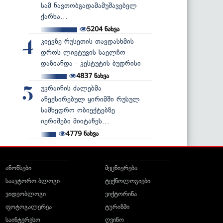
სამ ნავთობგადამამუშავებელ
ქარხა...
5204
ნახვა
კიევზე რუსეთის თავდასხმის
4
დროს ლიეტუვის საელჩო
დაზიანდა - კესტუტის ბუდრისი
4837
ნახვა
უკრაინის ძალებმა
5
ანექსირებულ ყირიმში რუსულ
სამხედრო ობიექტებზე
იერიშები მიიტანეს...
4779
ნახვა
ანონსები
მეცნიერება
საავტორო ბლოგი
ტექნოლოგიები
ვიდეობლოგი
ვიქტორინა
ფოტოგალერეა
ტურიზმი
საინტერესო
ღვინო