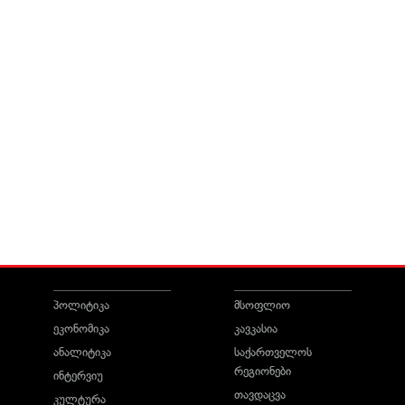
პოლიტიკა
მსოფლიო
ეკონომიკა
კავკასია
ანალიტიკა
საქართველოს
რეგიონები
ინტერვიუ
თავდაცვა
კულტურა