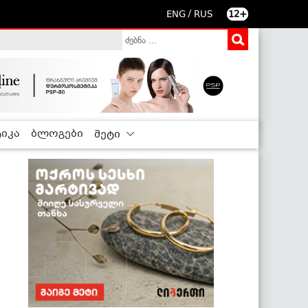
/
ENG
RUS
12+
იკა
ბლოგები
მეტი